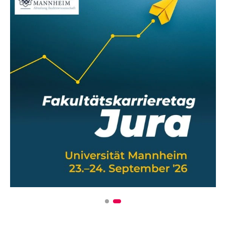
3. Rechtliche Würdigung
4. Strafzumessung
5. Antrag
Dein erster Einsatz im Sitzungsdienst der
Staatsanwaltschaft: Was du sonst noch wissen
musst
Wie oft macht man die
Sitzungsvertretung?
Was zieh‘ ich an?
Woran merkst du, dass eine
Zeugenaussage glaubhaft ist?
So vermeidest du unnötigen Stress während