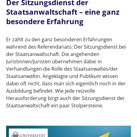
Der Sitzungsdienst der
Staatsanwaltschaft – Muster für ein Plädoyer
Staatsanwaltschaft – eine ganz
Der Sitzungsdienst der Staatsanwaltschaft –
besondere Erfahrung
eine ganz besondere Erfahrung
Er zählt zu den ganz besonderen Erfahrungen
Strafrechtstation im Referendariat: Und
während des Referendariats: Der Sitzungsdienst bei
„plötzlich“ bist du Staatsanwalt
der Staatsanwaltschaft. Die angehenden
Vor der Sitzung: Gewissenhaftes
Juristinnen/Juristen übernehmen dabei in
Aktenstudium ist die beste Vorbereitung
Verhandlungen die Rolle des Staatsanwaltes/der
Staatsanwältin. Angeklagte und Publikum wissen
Muster für das Plädoyer: So gelingt die
dabei oft nicht, dass man sich eigentlich noch in der
Schlussrede im Sitzungsdienst der
Ausbildung befindet. Wie jede reizvolle
Staatsanwaltschaft
Herausforderung birgt auch der Sitzungsdienst der
Staatsanwaltschaft ein paar Stolpersteine.
Plädoyer Beispiel
1. Einleitungssatz und Sachverhalt
2. Beweiswürdigung