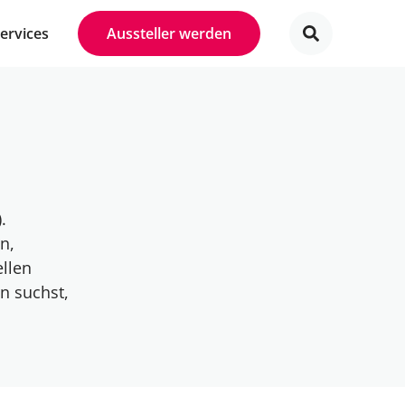
Services
Aussteller werden
.
n,
llen
n suchst,