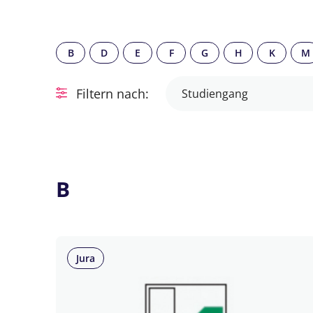
B
D
E
F
G
H
K
M
Filtern nach:
Studiengang
B
Jura