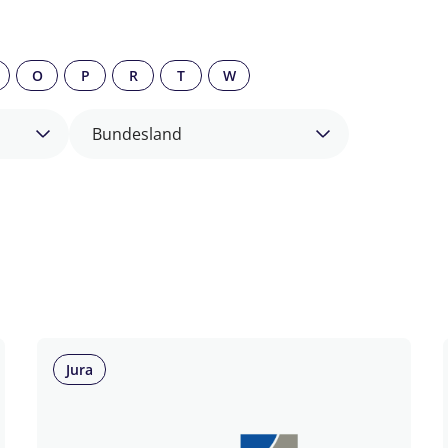
O
P
R
T
W
Bundesland
Jura