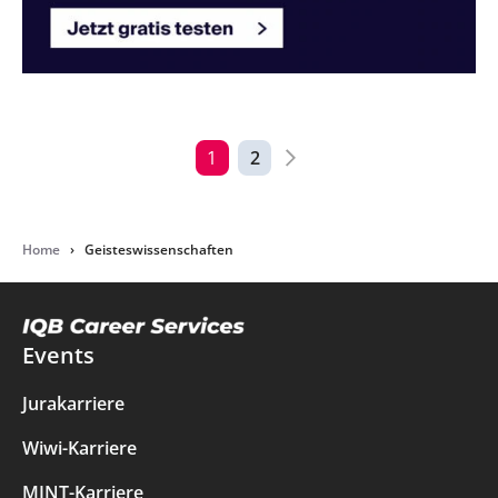
Seitennummerier
Nächste
1
2
Seite
der
Beiträge
Home
›
Geisteswissenschaften
Events
Jurakarriere
Wiwi-Karriere
MINT-Karriere