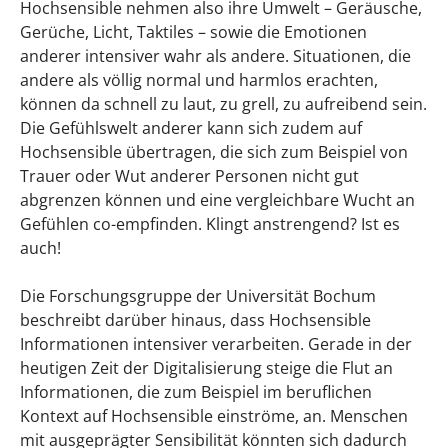
Hochsensible nehmen also ihre Umwelt – Geräusche,
Wissenschaftlerin, Datenanalyst
Gerüche, Licht, Taktiles – sowie die Emotionen
anderer intensiver wahr als andere. Situationen, die
Ruhige Berufe: Hochsensible als
andere als völlig normal und harmlos erachten,
Bibliothekar, Übersetzerin, Archivar
können da schnell zu laut, zu grell, zu aufreibend sein.
Die Gefühlswelt anderer kann sich zudem auf
Selbstständigkeit für Hochsensible
Hochsensible übertragen, die sich zum Beispiel von
Freiberuflichkeit – Den Arbeitstag an die
Trauer oder Wut anderer Personen nicht gut
Bedürfnisse anpassen
abgrenzen können und eine vergleichbare Wucht an
Gefühlen co-empfinden. Klingt anstrengend? Ist es
Quereinstieg – Flexibilität für
auch!
Hochsensible
Die Forschungsgruppe der Universität Bochum
Tipps zur Berufswahl für Hochsensible
beschreibt darüber hinaus, dass Hochsensible
Informationen intensiver verarbeiten. Gerade in der
Flexible Arbeitszeit & Homeoffice
heutigen Zeit der Digitalisierung steige die Flut an
Selbstanalyse – Was kann und will ich
Informationen, die zum Beispiel im beruflichen
Kontext auf Hochsensible einströme, an. Menschen
eigentlich?
mit ausgeprägter Sensibilität könnten sich dadurch