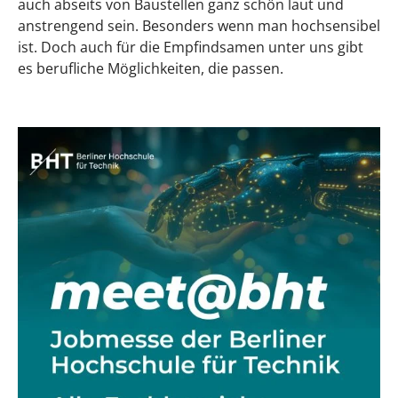
auch abseits von Baustellen ganz schön laut und
anstrengend sein. Besonders wenn man hochsensibel
Sind Hochsensible schüchtern oder
ist. Doch auch für die Empfindsamen unter uns gibt
introvertiert?
es berufliche Möglichkeiten, die passen.
Männer oder Frauen – wer ist hochsensibler?
Hochsensible Frauen im Beruf
Ist Hochsensibilität weiblich?
Hochsensibilität und
Geschlechterklischees am Arbeitsplatz
Was Hochsensibilität für Frauen im
Berufsleben bedeutet
Berufe für hochsensible Frauen und Männer
Berufe für hochsensible Frauen