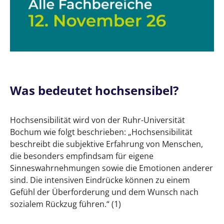
Berufe für hochsensible Männer
Herausforderungen von Hochsensiblen im
Berufsleben
Stärken von Hochsensiblen im Berufsleben
Jobs für empathische Menschen
Was bedeutet hochsensibel?
Top 10 Berufe für Hochsensible
Unsere Liste mit hervorragenden Berufen
Hochsensibilität wird von der Ruhr-Universität
für Hochsensible
Bochum wie folgt beschrieben: „Hochsensibilität
beschreibt die subjektive Erfahrung von Menschen,
Kreative Berufe: Hochsensible als
die besonders empfindsam für eigene
Schriftstellerin, Designer, Künstlerin
Sinneswahrnehmungen sowie die Emotionen anderer
sind. Die intensiven Eindrücke können zu einem
Soziale Berufe: Hochsensible als
Gefühl der Überforderung und dem Wunsch nach
Therapeut, Coach
sozialem Rückzug führen.“ (1)
Analytische Berufe: Hochsensible als