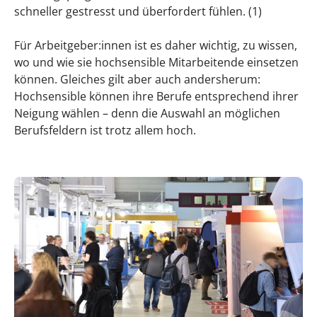
Strategien zur Bewältigung von
schneller gestresst und überfordert fühlen. (1)
Herausforderungen im Job
Für Arbeitgeber:innen ist es daher wichtig, zu wissen,
Berufe für Hochsensible – Das Wichtigste in
wo und wie sie hochsensible Mitarbeitende einsetzen
Kürze
können. Gleiches gilt aber auch andersherum:
Hochsensible können ihre Berufe entsprechend ihrer
Neigung wählen – denn die Auswahl an möglichen
Berufsfeldern ist trotz allem hoch.