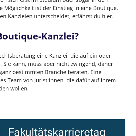
en im Rechtsmarkt
 Möglichkeit ist der Einstieg in eine Boutique.
n Kanzleien unterscheidet, erfährst du hier.
von Boutique-Kanzleien
chneiderte Lösungen
 Boutique-Kanzlei?
tique-Kanzleien beraten?
chtsberatung eine Kanzlei, die auf ein oder
anzlei?
st. Sie kann, muss aber nicht zwingend, daher
ganz bestimmten Branche beraten. Eine
nes Team von Jurist:innen, die dafür auf ihrem
 wohlfühlen, wenn:
den wollen.
ch besser zu dir, wenn:
liebtesten?
 Darauf kommt es an