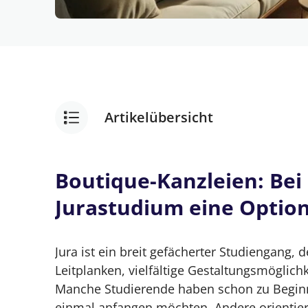
Artikelübersicht
Boutique-Kanzleien: Vorteile, Gehalt, K
Boutique-Kanzleien: Be
Boutique-Kanzleien: Bei der Berufswa
Jurastudium eine Option
dich?
Jura ist ein breit gefächerter Studiengang, d
Definition: Was ist eine Boutique-Kanz
Leitplanken, vielfältige Gestaltungsmöglich
Was machen Boutiquen anders als and
Manche Studierende haben schon zu Beginn 
einmal anfangen möchten. Andere orientier