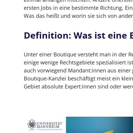
Die Position von Boutique-Kanzlei
ersten Jobs in eine bestimmte Richtung. Eine
Was das heißt und worin sie sich von andere
Spezialisierung als Markenzeichen 
Individuelle Beratung und maßges
Definition: Was ist eine
Welche Mandant:innen werden von Bou
Unter einer Boutique versteht man in der Re
Wie ist das Gehalt in einer Boutique-K
einige wenige Rechtsgebiete spezialisiert i
Passt eine Boutique-Kanzlei zu mir?
auch vorwiegend Mandant:innen aus einer 
Boutique-Kanzlei beschäftigt meist ein klei
Du könntest dich in einer Boutique
Gebiet absolute Expert:innen sind oder wer
Eine Großkanzlei passt wahrscheinli
Welche Boutique-Kanzleien sind am be
Bewerbung in einer Boutique-Kanzlei: