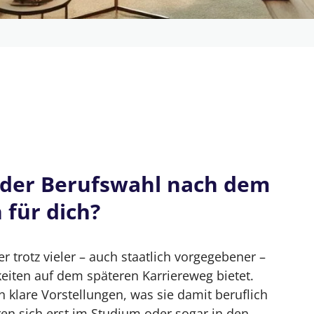
arrieremöglichkeiten
i der Berufswahl nach dem
hl nach dem Jurastudium eine Option für
 für dich?
er trotz vieler – auch staatlich vorgegebener –
lei?
keiten auf dem späteren Karriereweg bietet.
ere Kanzleien?
klare Vorstellungen, was sie damit beruflich
en sich erst im Studium oder sogar in den