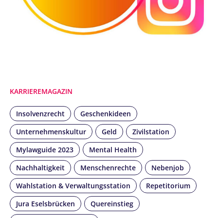
KARRIEREMAGAZIN
Insolvenzrecht
Geschenkideen
Unternehmenskultur
Geld
Zivilstation
Mylawguide 2023
Mental Health
Nachhaltigkeit
Menschenrechte
Nebenjob
Wahlstation & Verwaltungsstation
Repetitorium
Jura Eselsbrücken
Quereinstieg