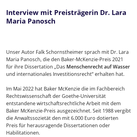
"Das Menschenrecht auf Wasser und
Interview mit Preisträgerin Dr. Lara
internationales Investitionsrecht" — Baker
Maria Panosch
McKenzie-Preis 2021
Interview mit Preisträgerin Dr. Lara Maria
Panosch
Unser Autor Falk Schornstheimer sprach mit Dr. Lara
Dr. Lara Maria Panosch, Sie beschäftigen
Maria Panosch, die den Baker-McKenzie-Preis 2021
sich in Ihrer Dissertation mit dem
für ihre Dissertation „Das
Menschenrecht auf Wasser
Menschenrecht auf Wasser und dem Verhältnis
und internationales Investitionsrecht“ erhalten hat.
zum Investitionsschutzrecht – wie kamen Sie
Im Mai 2022 hat Baker McKenzie die im Fachbereich
darauf?
Rechtswissenschaft der Goethe-Universität
Was fasziniert Sie an diesem rechtlichen
entstandene wirtschaftsrechtliche Arbeit mit dem
Themenkomplex?
Baker McKenzie-Preis ausgezeichnet. Seit 1988 vergibt
die Anwaltssozietät den mit 6.000 Euro dotierten
Ist der Wunsch zu promovieren von Anfang
Preis für herausragende Dissertationen oder
an da gewesen oder im Laufe des Studiums
Habilitationen.