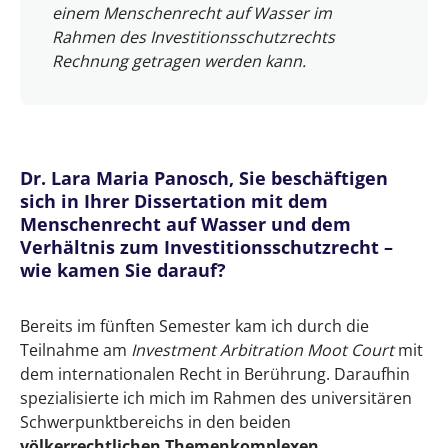
Wie muss man sich die Arbeit an einer
einem Menschenrecht auf Wasser im
Doktorarbeit vorstellen? Gibt es bestimmte
Rahmen des Investitionsschutzrechts
Phasen? Wie motiviert man sich auf diesem
Rechnung getragen werden kann.
langen Weg?
Was hat Ihnen bei der Erstellung der
Doktorarbeit besonders gefallen? Was waren
Ihre „Highlights“?
Dr. Lara Maria Panosch, Sie beschäftigen
sich in Ihrer Dissertation mit dem
Gab es Hürden, Hindernisse, die Sie
Menschenrecht auf Wasser und dem
besonders schwierig fanden?
Verhältnis zum Investitionsschutzrecht –
wie kamen Sie darauf?
Wie sieht Ihre weitere berufliche
Karriereplanung nach Abschluss der
Bereits im fünften Semester kam ich durch die
Dissertation aus? Streben Sie eine akademische
Teilnahme am
Investment Arbitration Moot Court
mit
Laufbahn an oder zieht es Sie in die
dem internationalen Recht in Berührung. Daraufhin
Anwaltschaft?
spezialisierte ich mich im Rahmen des universitären
Schwerpunktbereichs in den beiden
Und zuletzt: Welchen Rat würden Sie
völkerrechtlichen Themenkomplexen