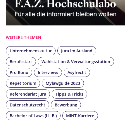
WEITERE THEMEN
Unternehmenskultur
Jura im Ausland
Berufsstart
Wahlstation & Verwaltungsstation
Pro Bono
Interviews
Asylrecht
Repetitorium
Mylawguide 2023
Referendariat Jura
Tipps & Tricks
Datenschutzrecht
Bewerbung
Bachelor of Laws (LL.B.)
MINT-Karriere