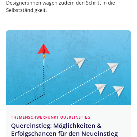
Designer:innen wagen zudem den Schritt in die
Selbstständigkeit.
THEMENSCHWERPUNKT QUEREINSTIEG
Quereinstieg: Möglichkeiten &
Erfolgschancen für den Neueinstieg