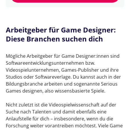
Arbeitgeber für Game Designer:
Diese Branchen suchen dich
Mögliche Arbeitgeber für Game Designer:innen sind
Softwareentwicklungsunternehmen bzw.
Videospielunternehmen, Games-Publisher und ihre
Studios oder Softwareverlage. Du kannst auch in der
Bildungsbranche arbeiten und sogenannte Serious
Games designen, also wissensbasierte Spiele.
Nicht zuletzt ist die Videospielwissenschaft auf der
Suche nach Talenten und damit ebenfalls eine
Anlaufstelle für dich – insbesondere, wenn du die
Forschung weiter vorantreiben möchtest. Viele Game