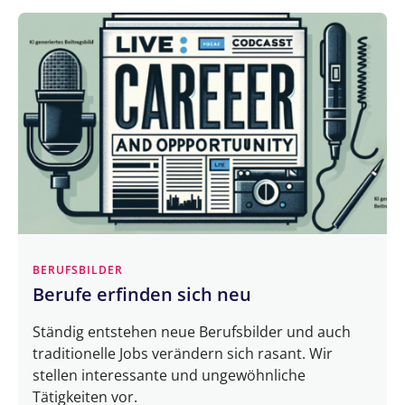
BERUFSBILDER
Berufe erfinden sich neu
Ständig entstehen neue Berufsbilder und auch
traditionelle Jobs verändern sich rasant. Wir
stellen interessante und ungewöhnliche
Tätigkeiten vor.