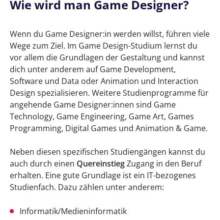
Wie wird man Game Designer?
Wenn du Game Designer:in werden willst, führen viele
Wege zum Ziel. Im Game Design-Studium lernst du
vor allem die Grundlagen der Gestaltung und kannst
dich unter anderem auf Game Development,
Software und Data oder Animation und Interaction
Design spezialisieren. Weitere Studienprogramme für
angehende Game Designer:innen sind Game
Technology, Game Engineering, Game Art, Games
Programming, Digital Games und Animation & Game.
Neben diesen spezifischen Studiengängen kannst du
auch durch einen
Quereinstieg
Zugang in den Beruf
erhalten. Eine gute Grundlage ist ein IT-bezogenes
Studienfach. Dazu zählen unter anderem:
Informatik/Medieninformatik