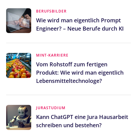
BERUFSBILDER
Wie wird man eigentlich Prompt
Engineer? – Neue Berufe durch KI
MINT-KARRIERE
Vom Rohstoff zum fertigen
Produkt: Wie wird man eigentlich
Lebensmitteltechnologe?
JURASTUDIUM
Kann ChatGPT eine Jura Hausarbeit
schreiben und bestehen?