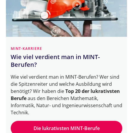
MINT-KARRIERE
Wie viel verdient man in MINT-
Berufen?
Wie viel verdient man in MINT-Berufen? Wer sind
die Spitzenreiter und welche Ausbildung wird
benötigt? Wir haben die
Top 20 der lukrativsten
Berufe
aus den Bereichen Mathematik,
Informatik, Natur- und Ingenieurwissenschaft und
Technik.
Die lukrativsten MINT-Berufe