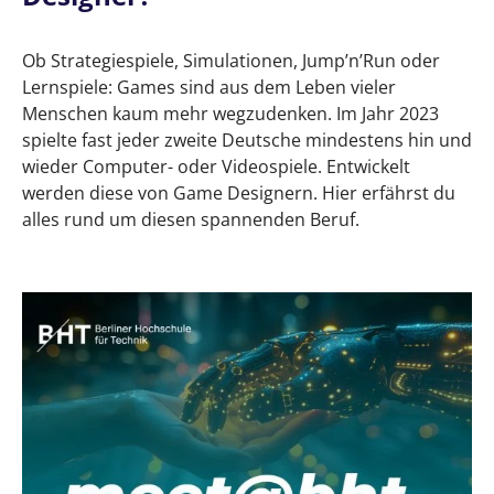
man eigentlich Game Designer?
Ob Strategiespiele, Simulationen, Jump’n’Run oder
Virtuelle Welten erschaffen – was macht ein
Lernspiele: Games sind aus dem Leben vieler
Game Designer?
Menschen kaum mehr wegzudenken. Im Jahr 2023
Wie wird man Game Designer?
spielte fast jeder zweite Deutsche mindestens hin und
wieder Computer- oder Videospiele. Entwickelt
Weiterbildungen für Game Designer
werden diese von Game Designern. Hier erfährst du
alles rund um diesen spannenden Beruf.
Was solltest du für den Beruf Game Designer
mitbringen?
Diese Soft Skills sind für Game Designer
besonders wichtig
Arbeitgeber für Game Designer: Diese
Branchen suchen dich
Karriereaussichten im Gaming-Bereich