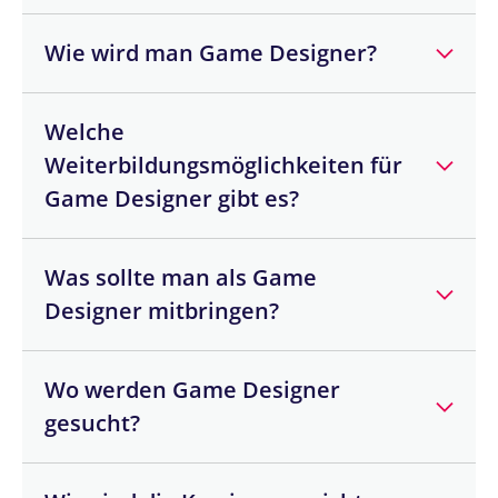
Game Designer:innen beschäftigen sich mit der
Wie wird man Game Designer?
Idee hinter den Spielen für Computer, Gaming-
Konsolen, Smartphones oder VR-Brillen. Sie
Verschiedene Studiengänge wie Game Design,
überlegen sich, wie die virtuelle Welt aussehen
Welche
Game Technology, Game Engineering, Game Art,
und funktionieren soll und entwerfen
Games Programming, Digital Games und
Spielkonzepte für unterschiedliche Zielgruppen.
Weiterbildungsmöglichkeiten für
Animation & Game eröffnen den Weg zum Beruf
Game Designer gibt es?
des Game Designers bzw. der Game Designerin.
Eine gute Grundlage ist auch ein IT-bezogenes
In Fortbildungen zum Game Design kannst du
Studienfach.
Was sollte man als Game
dein Wissen vertiefen und neue Erkenntnisse
gewinnen. Viele davon sind kostenpflichtig und
Designer mitbringen?
werden von privaten Anbietern online oder vor
Ort angeboten. Auf Online-Lernplattformen wie
Kreativität, Phantasie, eine analytische
Udemy, Skillshare, edX und Coursera bspw.
Wo werden Game Designer
Denkweise, ein Auge für Details und Interesse an
findest du sowohl kostenfreie als auch
Computerspielen sind für Game Designer:innen
gesucht?
kostenpflichtige Kurse zum Thema Game
unerlässlich. Außerdem solltest du über
Design.
verschiedene Soft Skills wie
Mögliche Arbeitgeber für Game Designer:innen
Kommunikationsstärke, Teamgeist,