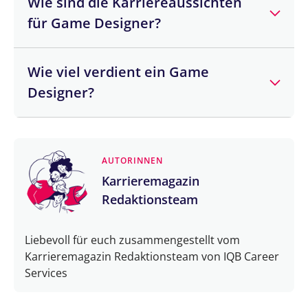
Wie sind die Karriereaussichten
sind Softwareentwicklungsunternehmen bzw.
Anpassungsfähigkeit, Problemlösungsfähigkeit
Videospielunternehmen, Games-Publisher und
für Game Designer?
sowie ein gutes Zeitmanagement verfügen.
ihre Studios oder Softwareverlage. Auch die
Bildungsbranche sowie die
Der ohnehin schon umsatzstarke Markt wächst
Videospielwissenschaft suchen engagierte Game
Wie viel verdient ein Game
immer weiter, dementsprechend groß ist die
Designer:innen.
Nachfrage nach Young Professionals. Dennoch
Designer?
gibt es (aktuell) nur wenige große
Entwicklerstudios in Deutschland und die Stellen
Es ist schwierig, eine pauschale Aussage über
in kleineren Unternehmen sind oft hart
das Gehalt von Game Designer:innen zu treffen.
umkämpft.
Generell wird für Game Designer:innen eine
AUTORINNEN
Gehalt von bis zu 3.600 Euro brutto pro Monat
Karrieremagazin
angegeben.
Redaktionsteam
Liebevoll für euch zusammengestellt vom
Karrieremagazin Redaktionsteam von IQB Career
Services