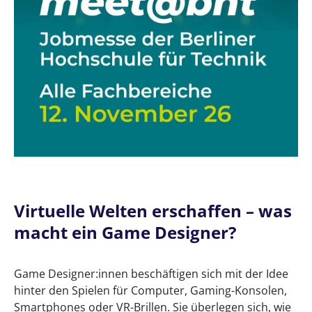
Game Designer-Gehalt: Mit so viel Lohn
kannst du in der Spielebranche rechnen
Das Wichtigste in Kürze – Wie wird man
Game Designer?
FAQ – Wie wird man Game Designer?
Virtuelle Welten erschaffen – was
macht ein Game Designer?
Game Designer:innen beschäftigen sich mit der Idee
hinter den Spielen für Computer, Gaming-Konsolen,
Smartphones oder VR-Brillen. Sie überlegen sich, wie