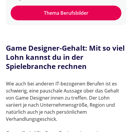
Thema Berufsbilder
Game Designer-Gehalt: Mit so viel
Lohn kannst du in der
Spielebranche rechnen
Wie auch bei anderen IT-bezogenen Berufen ist es
schwierig, eine pauschale Aussage über das Gehalt
von Game Designer:innen zu treffen. Der Lohn
variiert je nach Unternehmensgröße, Region und
natürlich auch je nach persönlichem
Verhandlungsgeschick.