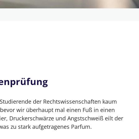
ium – Lernplan & Tipps
henprüfung
rd Studierende der Rechtswissenschaften kaum
üfung im Jura Grundstudium
 bevor wir überhaupt mal einen Fuß in einen
ier, Druckerschwärze und Angstschweiß eilt der
Sorge
was zu stark aufgetragenes Parfum.