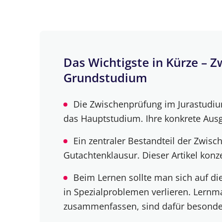
Vermeide es, dich in Spezialfällen z
Baue dir ein solides Fundament an 
Der Gutachtenstil: Eine formale Vorau
Das Wichtigste in Kürze – 
Grundstudium
Schwerpunktsetzung im Gutachtenstil
So findest du die perfekte Lernmethod
Die Zwischenprüfung im Jurastudium
das Hauptstudium. Ihre konkrete Ausge
Achte auf ein ausgewogenes Verhältni
Ein zentraler Bestandteil der Zwisc
FAQs – Zwischenprüfung im Jura Grun
Gutachtenklausur. Dieser Artikel konze
Beim Lernen sollte man sich auf di
in Spezialproblemen verlieren. Lernma
zusammenfassen, sind dafür besonders