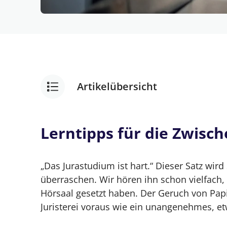
Artikelübersicht
Die Zwischenprüfung im Jura Grundstud
Lerntipps für die Zwisc
Lerntipps für die Zwischenprüfung
„Das Jurastudium ist hart.“ Dieser Satz wi
Das Wichtigste in Kürze – Zwischenpr
überraschen. Wir hören ihn schon vielfach,
Hörsaal gesetzt haben. Der Geruch von Pap
Die Zwischenprüfung: Kein Grund zur 
Juristerei voraus wie ein unangenehmes, et
Grundlagen statt Spezialprobleme