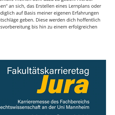
en“ an sich, das Erstellen eines Lernplans oder
 ein Marathon und kein Sprint
diglich auf Basis meiner eigenen Erfahrungen
enschen
atschläge geben. Diese werden dich hoffentlich
vorbereitung bis hin zu einem erfolgreichen
en um dich herum
ch zu nehmen