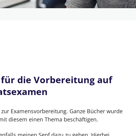
 den Erfolg & gegen den Stress
 für die Vorbereitung auf
reitung auf das Erste Juristische Staatsexamen
taatsexamen
h selbst
ikel zur Examensvorbereitung. Ganze Bücher wurde
ppe
r mit diesem einen Thema beschäftigen.
und bleib dabei
benfalls meinen Senf dazu zu geben. Hierbei