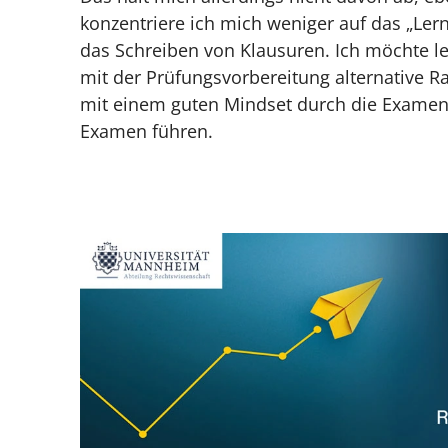
konzentriere ich mich weniger auf das „Lern
Tipp 4 — Die Examensvorbereitung ist
das Schreiben von Klausuren. Ich möchte le
Tipp 5 — Umgib dich mit positiven M
mit der Prüfungsvorbereitung alternative R
mit einem guten Mindset durch die Examens
Tipp 6 — Reduziere alle Stressfaktor
Examen führen.
Tipp 7 — Es ist okay, Hilfe in Anspru