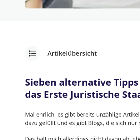
Artikelübersicht
Jura Examensvorbereitung – 7 Tipps für
Sieben alternative Tipps
Sieben alternative Tipps für die Vorbe
das Erste Juristische S
Tipp 1 — Konzentriere dich nur auf dic
Mal ehrlich, es gibt bereits unzählige Art
Tipp 2 — Du brauchst (k)eine Lerngru
dazu gefüllt und es gibt Blogs, die sich nu
Tipp 3 — Überlege dir ein Lernsystem 
Das hält mich allerdings nicht davon ab, e