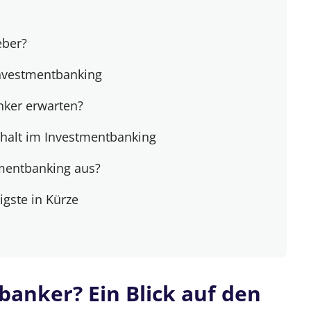
eber?
Investmentbanking
ker erwarten?
halt im Investmentbanking
tmentbanking aus?
gste in Kürze
anker? Ein Blick auf den