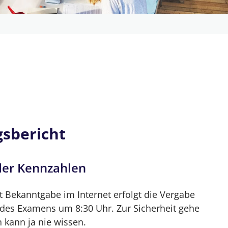
 Ziel – Ein Erfahrungsbericht
gsbericht
der Kennzahlen
 Kennzahlen
 Bekanntgabe im Internet erfolgt die Vergabe
g des Examens um 8:30 Uhr. Zur Sicherheit gehe
en bei der Raumbesichtigung
 kann ja nie wissen.