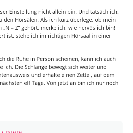
& Ausdauer
er Einstellung nicht allein bin. Und tatsächlich:
u den Hörsälen. Als ich kurz überlege, ob mein
setze
„N – Z“ gehört, merke ich, wie nervös ich bin!
rn
 ist, stehe ich im richtigen Hörsaal in einer
r Klausur
h die Ruhe in Person scheinen, kann ich auch
 ich. Die Schlange bewegt sich weiter und
im Jura Examen
ntenausweis und erhalte einen Zettel, auf dem
nächsten elf Tage. Von jetzt an bin ich nur noch
 & EXAMEN