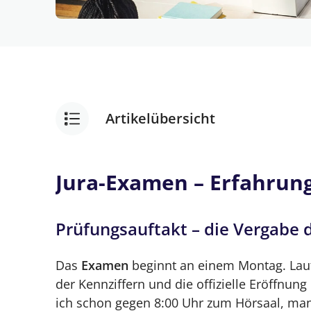
Artikelübersicht
Das Juraexamen: 11 Tage, 6 Klausuren, 1
Jura-Examen – Erfahrun
Jura-Examen – Erfahrungsbericht
Prüfungsauftakt – die Vergabe 
Prüfungsauftakt – die Vergabe der
Das
Examen
Examen in vollem Gange
beginnt an einem Montag. Laut
der Kennziffern und die offizielle Eröffnun
Juristen auf Reisen: Examenskandidat
ich schon gegen 8:00 Uhr zum Hörsaal, man