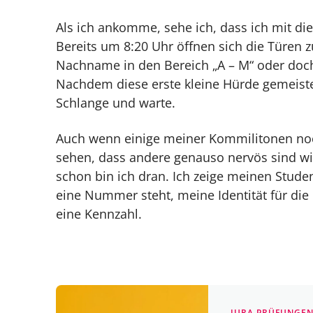
Das 1. Staatsexamen – Vorbereitung 
Als ich ankomme, sehe ich, dass ich mit dies
Bereits um 8:20 Uhr öffnen sich die Türen z
Verpflegung, Reinschriftpapier und Ge
Nachname in den Bereich „A – M“ oder doch 
Den Prüfungsstart gelassen meiste
Nachdem diese erste kleine Hürde gemeistert
Schlange und warte.
Prüfungszeit: die ersten Minuten de
Auch wenn einige meiner Kommilitonen noc
Jura-Examen Woche 2: Der Endspurt
sehen, dass andere genauso nervös sind wie
Das große Finale – die letzte Klausur 
schon bin ich dran. Ich zeige meinen Stude
eine Nummer steht, meine Identität für die 
Jura Examen – Mein Fazit
eine Kennzahl.
JURA PRÜFUNGEN