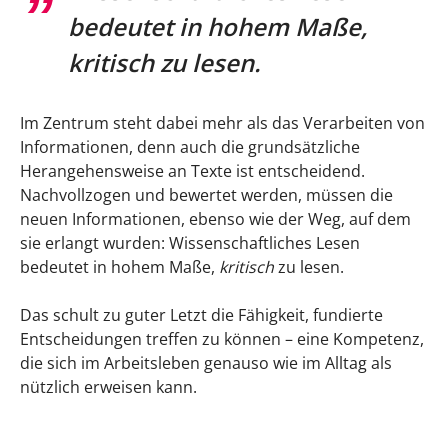
Text optisch strukturieren
bedeutet in hohem Maße,
kritisch zu lesen.
Notizen machen: Deine Basis zum
Verstehen, Merken und Lernen
Im Zentrum steht dabei mehr als das Verarbeiten von
Wissenschaftliche Studien lesen: Darauf
Informationen, denn auch die grundsätzliche
kommt es an
Herangehensweise an Texte ist entscheidend.
Nachvollzogen und bewertet werden, müssen die
Folgende Fragen helfen beim Erschließen
neuen Informationen, ebenso wie der Weg, auf dem
einer wissenschaftlichen Studie und beim
sie erlangt wurden: Wissenschaftliches Lesen
Einordnen der Ergebnisse:
bedeutet in hohem Maße,
kritisch
zu lesen.
Digitale Tools: Apps für Notizen beim
Das schult zu guter Letzt die Fähigkeit, fundierte
wissenschaftlichen Lesen
Entscheidungen treffen zu können – eine Kompetenz,
Evernote
die sich im Arbeitsleben genauso wie im Alltag als
nützlich erweisen kann.
OneNote
GoodNotes