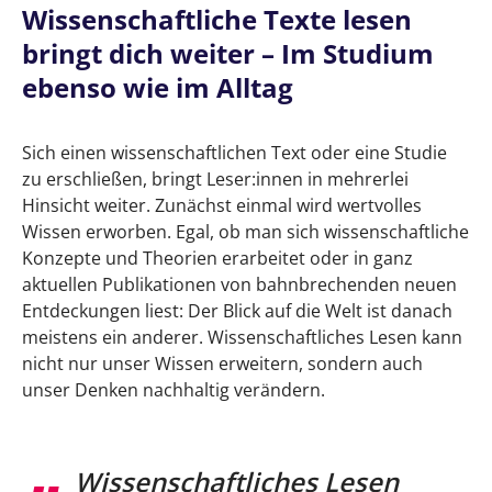
Wissenschaftliche Texte lesen & verstehen:
Wissenschaftliche Texte lesen
Methoden, Tools & Tipps für Studium und
bringt dich weiter – Im Studium
Beruf
ebenso wie im Alltag
Wissenschaftliche Texte lesen bringt dich
weiter – Im Studium ebenso wie im Alltag
Sich einen wissenschaftlichen Text oder eine Studie
zu erschließen, bringt Leser:innen in mehrerlei
Wann ist ein Text wissenschaftlich?
Hinsicht weiter. Zunächst einmal wird wertvolles
Selektives Lesen, sinnerfassendes Lesen &
Wissen erworben. Egal, ob man sich wissenschaftliche
Co.: Welche Methoden gibt es?
Konzepte und Theorien erarbeitet oder in ganz
aktuellen Publikationen von bahnbrechenden neuen
3 Methoden für wissenschaftliches Lesen
Entdeckungen liest: Der Blick auf die Welt ist danach
meistens ein anderer. Wissenschaftliches Lesen kann
1. Methode: “Skimming”
nicht nur unser Wissen erweitern, sondern auch
unser Denken nachhaltig verändern.
2. Methode: “Scannen”
3. Methode “Aktives Lesen”
Wissenschaftliches Lesen
Orientierung dank Markierungstechniken: