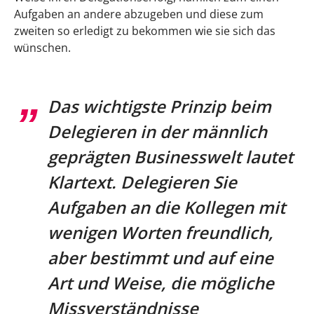
Aufgaben an andere abzugeben und diese zum
Keine Neuigkeit verpassen. Newsletter
zweiten so erledigt zu bekommen wie sie sich das
abonnieren!
wünschen.
Erfolgstipps für eine klare Kommunikation
Wie gehen Sie bei der Formulierung Ihrer
Das wichtigste Prinzip beim
Anweisung gegenüber einem Kollegen oder
Delegieren in der männlich
Mitarbeiter konkret vor?
geprägten Businesswelt lautet
Richtig delegieren: ein Formulierungsbeispiel
Klartext. Delegieren Sie
Erfolgreich delegieren — Fazit
Aufgaben an die Kollegen mit
wenigen Worten freundlich,
aber bestimmt und auf eine
Art und Weise, die mögliche
Missverständnisse