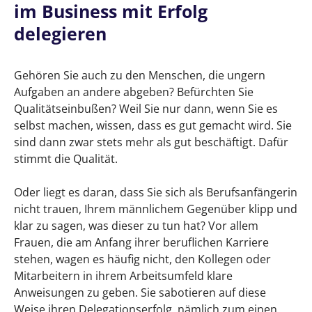
im Business mit Erfolg
Als Berufseinsteiger Aufgaben im Business
mit Erfolg delegieren
delegieren
Drei Delegationsselbstsabotagefallen, die Sie
als Frau kennen sollten
Gehören Sie auch zu den Menschen, die ungern
Aufgaben an andere abgeben? Befürchten Sie
1. Die höfliche Frage
Qualitätseinbußen? Weil Sie nur dann, wenn Sie es
selbst machen, wissen, dass es gut gemacht wird. Sie
2. Die weichgespülte Bitte
sind dann zwar stets mehr als gut beschäftigt. Dafür
stimmt die Qualität.
3. Die ironische Frage
Schlussfolgerung
Oder liegt es daran, dass Sie sich als Berufsanfängerin
nicht trauen, Ihrem männlichem Gegenüber klipp und
Sprechen Sie nicht durch die Blume, sondern
klar zu sagen, was dieser zu tun hat? Vor allem
Klartext!
Frauen, die am Anfang ihrer beruflichen Karriere
stehen, wagen es häufig nicht, den Kollegen oder
Warum geht Aufgabendelegation schief?
Mitarbeitern in ihrem Arbeitsumfeld klare
Anweisungen zu geben. Sie sabotieren auf diese
Muss-Anweisung vs. Kann-Anweisung
Weise ihren Delegationserfolg, nämlich zum einen