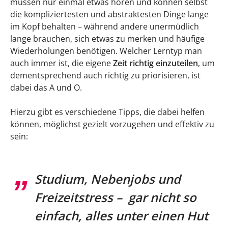
müssen nur einmal etwas hören und können selbst
1. Erstelle einen Lernplan
die kompliziertesten und abstraktesten Dinge lange
im Kopf behalten – während andere unermüdlich
2. Zeitkonto einrichten
lange brauchen, sich etwas zu merken und häufige
3. Die richtige Zeit zum Lernen finden
Wiederholungen benötigen. Welcher Lerntyp man
auch immer ist, die eigene
Zeit richtig einzuteilen
, um
4. Das richtige Lernumfeld schaffen
dementsprechend auch richtig zu priorisieren, ist
dabei das A und O.
5. Lerngruppen bilden
Hierzu gibt es verschiedene Tipps, die dabei helfen
6. Prioritäten setzen
können, möglichst gezielt vorzugehen und effektiv zu
7. Durchhaltevermögen und Disziplin zeigen
sein:
Studium, Nebenjobs und
Freizeitstress – gar nicht so
einfach, alles unter einen Hut