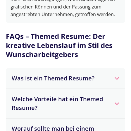
grafischen Können und der Passung zum
angestrebten Unternehmen, getroffen werden.
FAQs – Themed Resume: Der
kreative Lebenslauf im Stil des
Wunscharbeitgebers
Was ist ein Themed Resume?
Ein Themed Resume ist ein Lebenslauf, der im
Welche Vorteile hat ein Themed
Stil des Unternehmens gestaltet ist, bei dem
man sich bewirbt.
Resume?
Ein kreativer Lebenslauf kann positiv
Worauf sollte man bei einem
überraschen, die Motivation des Bewerbers