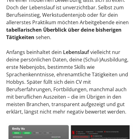
Teil einer modernen Bewerbung lässt sich streiten.
Doch der Lebenslauf ist unverzichtbar. Selbst zum
Was gibt es bei einem kreativen Lebenslauf
Berufseinstieg, Werkstudentenjob oder für dein
zu beachten?
allererstes Praktikum möchten Arbeitgebende einen
tabellarischen Überblick über deine bisherigen
Kreative Lebensläufe: Der richtige Mix aus
Tätigkeiten
sehen.
Originalität und Übersichtlichkeit
Anfangs beinhaltet dein
Lebenslauf
vielleicht nur
Vorsicht bei Logos
deine persönlichen Daten, deine (Schul-)Ausbildung,
erste Nebenjobs, bestimmte Skills wie
Die Vor- und Nachteile eines kreativen
Sprachenkenntnisse, ehrenamtliche Tätigkeiten und
Lebenslaufs – und Alternativen dazu
Hobbys. Später füllt sich dein CV mit
Themed Resumes: Du hast die Wahl
Berufserfahrungen, Fortbildungen, manchmal auch
mit beruflichen Auszeiten – die im Übrigen in den
zwischen Originalität und Tradition
meisten Branchen, transparent aufgezeigt und gut
Kreative Lebensläufe: Individuelle
erklärt, längst nicht mehr negativ bewertet werden.
Entscheidung mit Chancen und Risiken
Das Wichtigste in Kürze – Themed Resume: