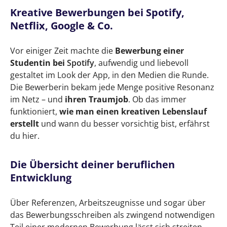
Aufzählung von Fakten
Kreative Bewerbungen bei Spotify,
Netflix, Google & Co.
Kreative Bewerbungen bei Spotify, Netflix,
Google & Co.
Vor einiger Zeit machte die
Bewerbung einer
Die Übersicht deiner beruflichen
Studentin bei
Spotify
, aufwendig und liebevoll
gestaltet im Look der App, in den Medien die Runde.
Entwicklung
Die Bewerberin bekam jede Menge positive Resonanz
Kreativität trifft Professionalität: Das
im Netz – und
ihren Traumjob
. Ob das immer
Themed Resume – Ein Blickfang für den
funktioniert,
wie man einen kreativen Lebenslauf
Traumjob
erstellt
und wann du besser vorsichtig bist, erfährst
du hier.
Wie baue ich ein eigenes Themed Resume?
Die Übersicht deiner beruflichen
Der Schlüssel zum Erfolg: Ein individuell
Entwicklung
zugeschnittener Lebenslauf mit grafischer
Raffinesse
Über Referenzen, Arbeitszeugnisse und sogar über
Der perfekte Lebenslauf im Corporate
das Bewerbungsschreiben als zwingend notwendigen
Design des Wunscharbeitgebers