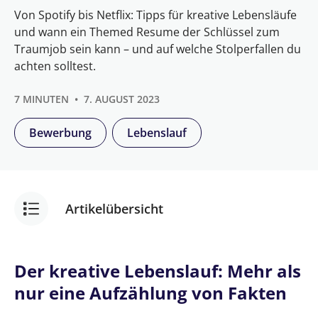
Von Spotify bis Netflix: Tipps für kreative Lebensläufe
und wann ein Themed Resume der Schlüssel zum
Traumjob sein kann – und auf welche Stolperfallen du
achten solltest.
7 MINUTEN
7. AUGUST 2023
Bewerbung
Lebenslauf
Artikelübersicht
Themed Resume: Der kreative Lebenslauf für
Der kreative Lebenslauf: Mehr als
den Traumjob
nur eine Aufzählung von Fakten
Der kreative Lebenslauf: Mehr als nur eine