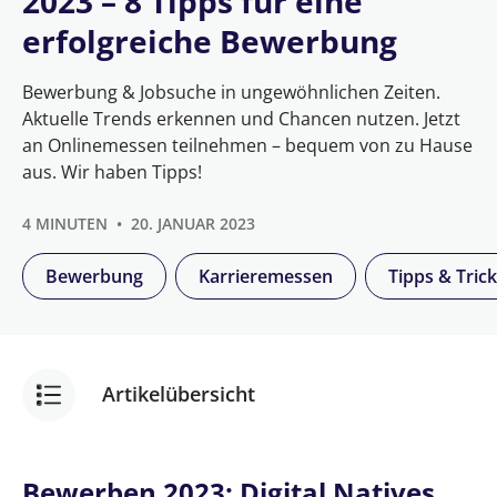
2023 – 8 Tipps für eine
erfolgreiche Bewerbung
Bewerbung & Jobsuche in ungewöhnlichen Zeiten.
Aktuelle Trends erkennen und Chancen nutzen. Jetzt
an Onlinemessen teilnehmen – bequem von zu Hause
aus. Wir haben Tipps!
4 MINUTEN
20. JANUAR 2023
Bewerbung
Karrieremessen
Tipps & Tric
Artikelübersicht
Bewerbung und Jobsuche in 2023 – 8 Tipps für
Bewerben 2023: Digital Natives