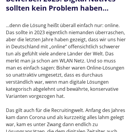
eine erfolgreiche Bewerbung
sollten kein Problem haben…
Bewerben 2023: Digital Natives sollten kein
Problem haben…
…denn die Lösung heißt überall einfach nur: online.
Das sollte in 2023 eigentlich niemanden überraschen,
8 Tipps für eine professionelle Bewerbung
aber die letzten Jahre haben gezeigt, dass wir uns hier
in Deutschland mit „online“ offensichtlich schwerer
Kennenlernen auf der Karrieremesse? Jetzt
tun als gefühlt viele andere Länder der Welt. Das
einfach online.
merkt man ja schon am WLAN Netz. Und so muss
Keine Neuigkeit verpassen. Newsletter
man es einfach sagen: Bisher waren Online-Lösungen
abonnieren!
so unattraktiv umgesetzt, dass es durchaus
verständlich war, wenn man digitale Lösungen
Bewerbungsgespräche jetzt einfach virtuell
kategorisch abgelehnt und bewährte, konservative
Varianten vorgezogen hat.
Recruiting Games: Spielend zum Erfolg
Das gilt auch für die Recruitingwelt. Anfang des Jahres
Bewerbungsgespräche – wie kreativ denken
kam dann Corona und als kurzzeitig alles lahm gelegt
Sie unter Druck?
war, kam es unter Zwang dann endlich zu
Lösungsansätzen, die dem digitalen Zeitalter auch