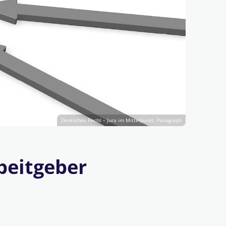
Deutsches Recht – Jura im Mittelpunkt, Paragraph
beitgeber