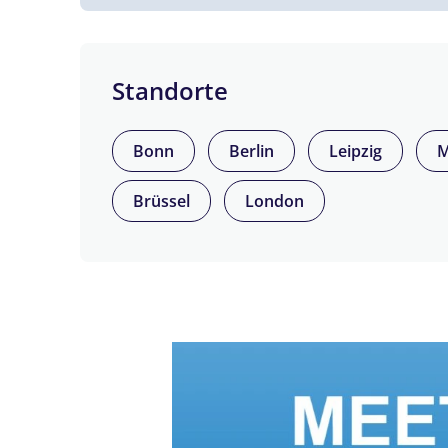
Standorte
Bonn
Berlin
Leipzig
M
Brüssel
London