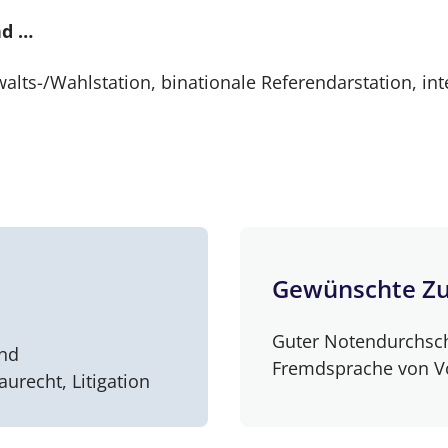
nd …
walts-/Wahlstation, binationale Referendarstation, i
Gewünschte Zu
Guter Notendurchschn
und
Fremdsprache von Vor
urecht, Litigation