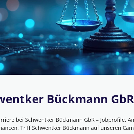
wentker Bückmann GbR
riere bei Schwentker Bückmann GbR – Jobprofile, An
chancen. Triff Schwentker Bückmann auf unseren Cam