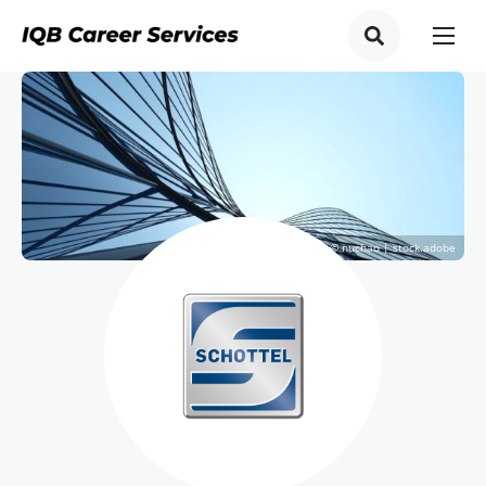
© nuchao | stock.adobe