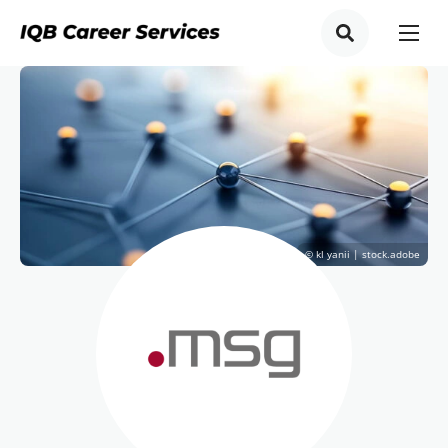
© kl yanii | stock.adobe