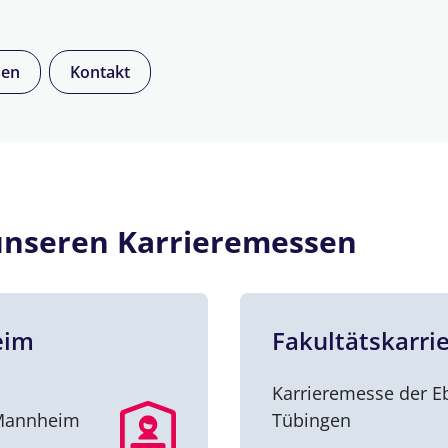
sen
Kontakt
 unseren Karrieremessen
eim
Fakultätskarri
Karrieremesse der Eb
 Mannheim
Tübingen