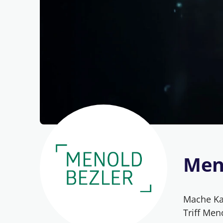
Men
Mache Kar
Triff Me