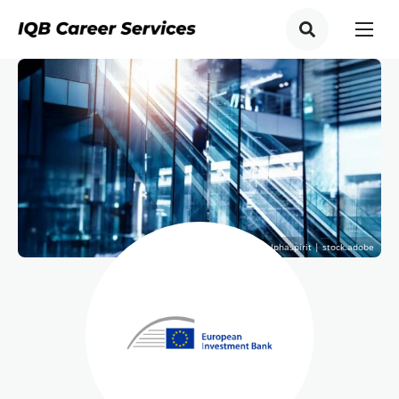
© alphaspirit | stock.adobe