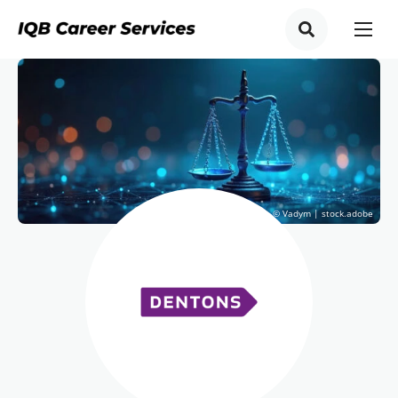
© Vadym | stock.adobe