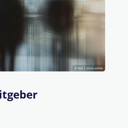
© fadi | stock.adobe
itgeber