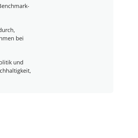
d Benchmark-
durch,
ehmen bei
litik und
hhaltigkeit,