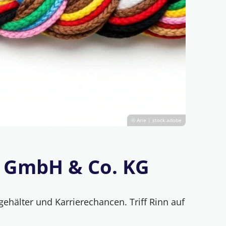
© Arie | stock.adobe
n GmbH & Co. KG
gehälter und Karrierechancen. Triff Rinn auf