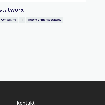
statworx
Pav
Consulting
IT
Unternehmensberatung
Consu
Unter
Kontakt