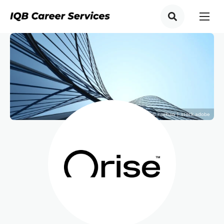
© nuchao | stock.adobe