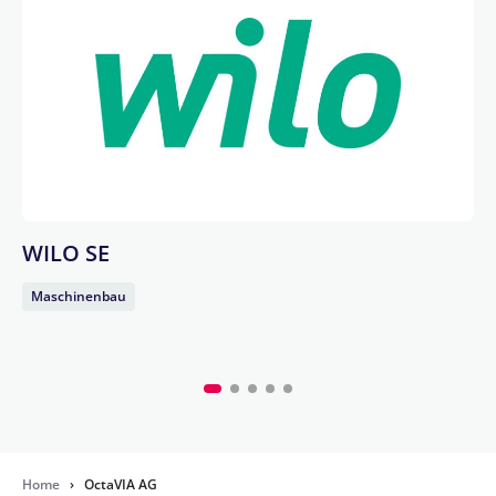
WILO SE
Maschinenbau
Home
›
OctaVIA AG