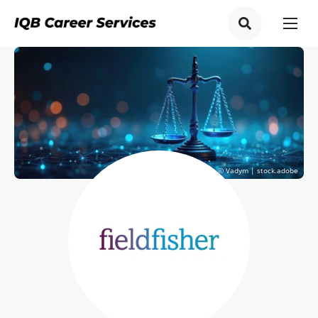
© Vadym | stock.adobe